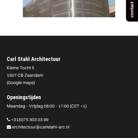
contact
Carl Stahl Architectuur
Kleine Tocht 5
1507 CB Zaandam
(
Google maps
)
Openingstijden
Maandag - Vrijdag 08:00 - 17:00 (CET +1)
+31(0)75 303 03 99
architectuur@carlstahl-arc.nl