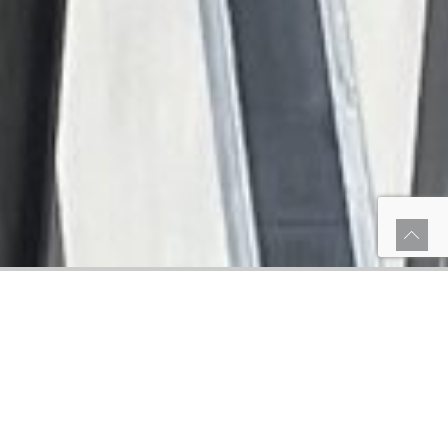
Statische berekening
Bij toepassingen zoals veiligheidsnetten, groengevels,
balustrades of kabelsystemen is veiligheid geen optie, maar
een vereiste. Daarom voeren wij bij Carl Stahl Architectuur –
in opdracht van de klant
– projectmatige statische