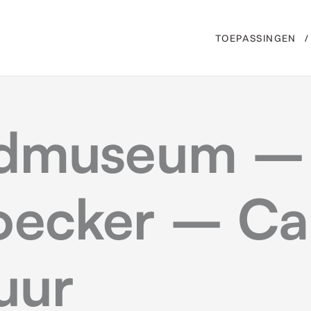
TOEPASSINGEN
ndmuseum –
ecker – Car
uur