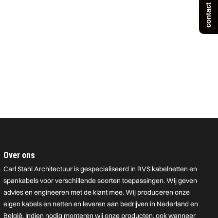
contact
Over ons
Carl Stahl Architectuur is gespecialiseerd in RVS kabelnetten en
spankabels voor verschillende soorten toepassingen. Wij geven
advies en engineeren met de klant mee. Wij produceren onze
eigen kabels en netten en leveren aan bedrijven in Nederland en
België. Indien nodig monteren wij onze producten, ook wanneer