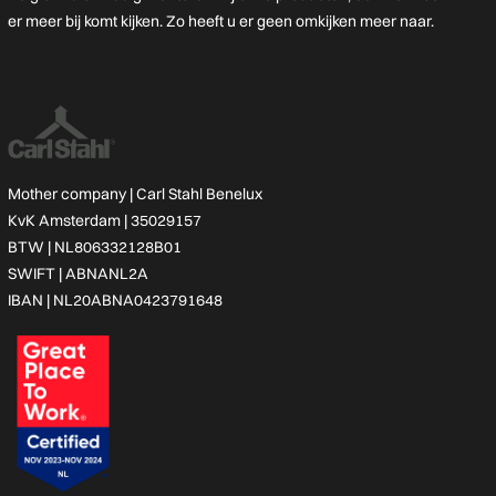
er meer bij komt kijken. Zo heeft u er geen omkijken meer naar.
Mother company |
Carl Stahl Benelux
KvK Amsterdam | 35029157
BTW | NL806332128B01
SWIFT | ABNANL2A
IBAN | NL20ABNA0423791648