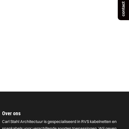
contact
Over ons
Carl Stahl Architectuur is gespecialiseerd in RVS kabelnetten en
spankabels voor verschillende soorten toepassingen. Wij geven