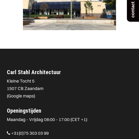
contact
Carl Stahl Architectuur
Kleine Tocht 5
1507 CB Zaandam
(
Google maps
)
Openingstijden
Maandag - Vrijdag 08:00 - 17:00 (CET +1)
+31(0)75 303 03 99