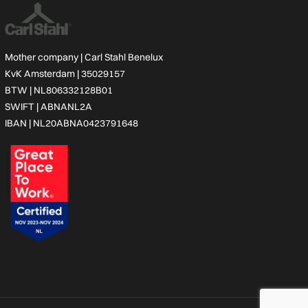
Mother company |
Carl Stahl Benelux
KvK Amsterdam | 35029157
BTW | NL806332128B01
SWIFT | ABNANL2A
IBAN | NL20ABNA0423791648