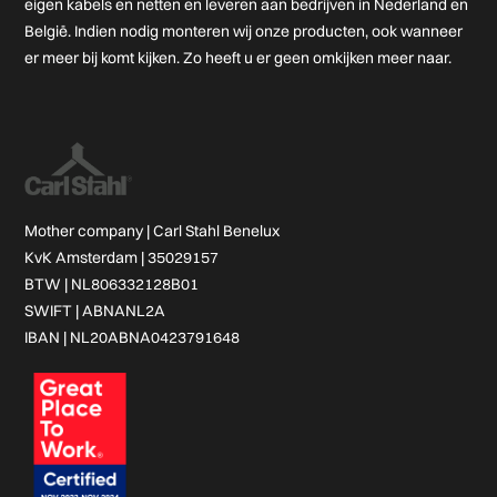
eigen kabels en netten en leveren aan bedrijven in Nederland en
België. Indien nodig monteren wij onze producten, ook wanneer
er meer bij komt kijken. Zo heeft u er geen omkijken meer naar.
Mother company |
Carl Stahl Benelux
KvK Amsterdam | 35029157
BTW | NL806332128B01
SWIFT | ABNANL2A
IBAN | NL20ABNA0423791648