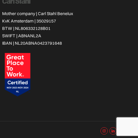
Mother company |
Carl Stahl Benelux
KvK Amsterdam | 35029157
BTW | NL806332128B01
SWIFT | ABNANL2A
IBAN | NL20ABNA0423791648