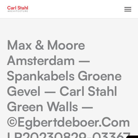
Max & Moore
Amsterdam –
Spankabels Groene
Gevel – Carl Stahl
Green Walls –
©egbertdeboer.com
LR20230829-03367