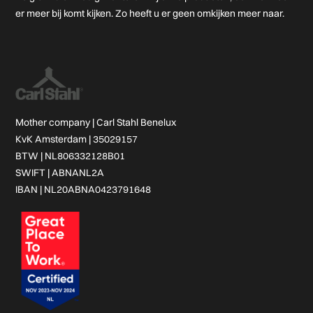
er meer bij komt kijken. Zo heeft u er geen omkijken meer naar.
Mother company |
Carl Stahl Benelux
KvK Amsterdam | 35029157
BTW | NL806332128B01
SWIFT | ABNANL2A
IBAN | NL20ABNA0423791648