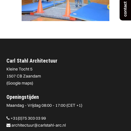
contact
Carl Stahl Architectuur
Kleine Tocht 5
1507 CB Zaandam
(
Google maps
)
Openingstijden
Maandag - Vrijdag 08:00 - 17:00 (CET +1)
+31(0)75 303 03 99
architectuur@carlstahl-arc.nl