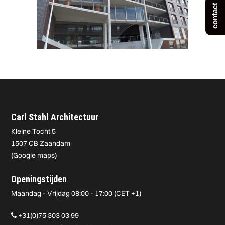
contact
Carl Stahl Architectuur
Kleine Tocht 5
1507 CB Zaandam
(
Google maps
)
Openingstijden
Maandag - Vrijdag 08:00 - 17:00 (CET +1)
+31(0)75 303 03 99