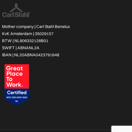
Mother company |
Carl Stahl Benelux
KvK Amsterdam | 35029157
BTW | NL806332128B01
SWIFT | ABNANL2A
IBAN | NL20ABNA0423791648