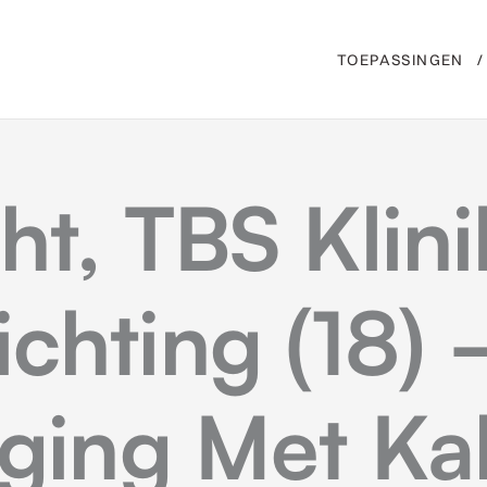
TOEPASSINGEN
ht, TBS Klini
chting (18)
iging Met Ka