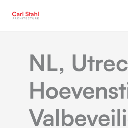
NL, Utrec
Hoevensti
Valbeveil