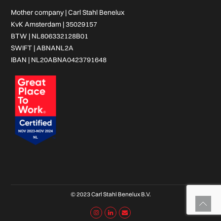
Mother company |
Carl Stahl Benelux
KvK Amsterdam | 35029157
BTW | NL806332128B01
SWIFT | ABNANL2A
IBAN | NL20ABNA0423791648
© 2023 Carl Stahl Benelux B.V.