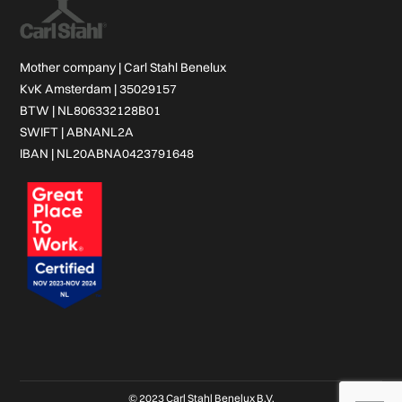
Mother company |
Carl Stahl Benelux
KvK Amsterdam | 35029157
BTW | NL806332128B01
SWIFT | ABNANL2A
IBAN | NL20ABNA0423791648
© 2023 Carl Stahl Benelux B.V.