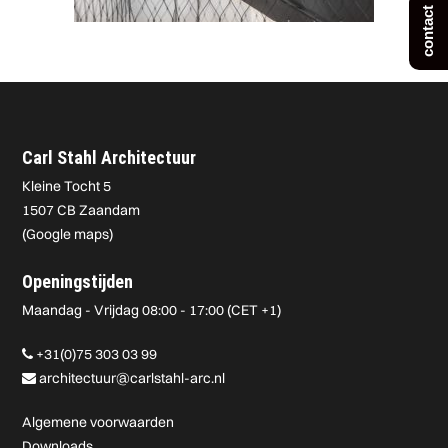
contact
Carl Stahl Architectuur
Kleine Tocht 5
1507 CB Zaandam
(
Google maps
)
Openingstijden
Maandag - Vrijdag 08:00 - 17:00 (CET +1)
+31(0)75 303 03 99
architectuur@carlstahl-arc.nl
Algemene voorwaarden
Downloads