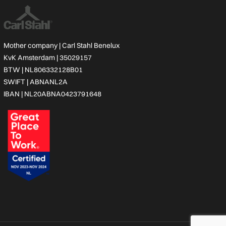
Mother company |
Carl Stahl Benelux
KvK Amsterdam | 35029157
BTW | NL806332128B01
SWIFT | ABNANL2A
IBAN | NL20ABNA0423791648