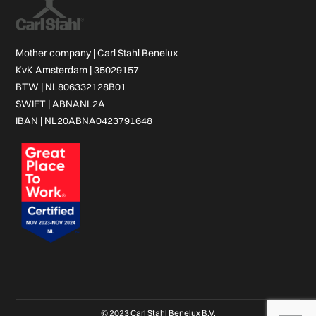
Mother company |
Carl Stahl Benelux
KvK Amsterdam | 35029157
BTW | NL806332128B01
SWIFT | ABNANL2A
IBAN | NL20ABNA0423791648
© 2023 Carl Stahl Benelux B.V.