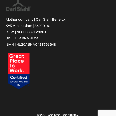
Mother company |
Carl Stahl Benelux
KvK Amsterdam | 35029157
BTW | NL806332128B01
SWIFT | ABNANL2A
IBAN | NL20ABNA0423791648
© 2023 Carl Stahl Benelux B.V.